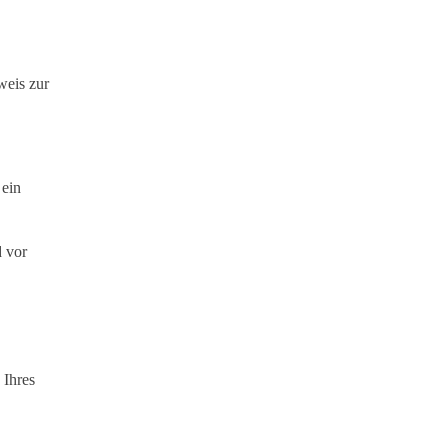
weis zur
 ein
d vor
 Ihres