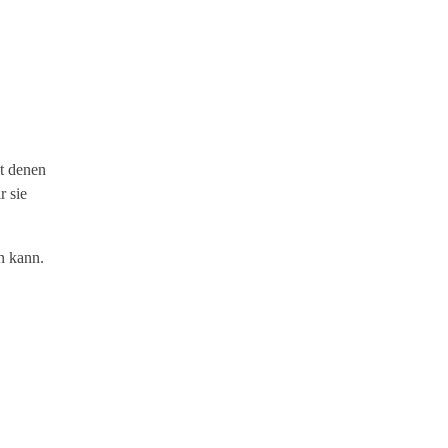
t denen
r sie
n kann.