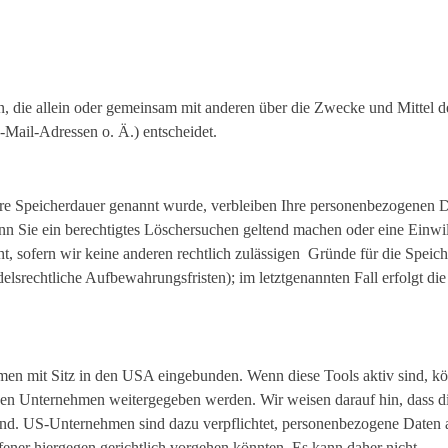
rson, die allein oder gemeinsam mit anderen über die Zwecke und Mittel d
Mail-Adressen o. Ä.) entscheidet.
lere Speicherdauer genannt wurde, verbleiben Ihre personenbezogenen 
enn Sie ein berechtigtes Löschersuchen geltend machen oder eine Einwi
t, sofern wir keine anderen rechtlich zulässigen Gründe für die Speic
lsrechtliche Aufbewahrungsfristen); im letztgenannten Fall erfolgt die
men mit Sitz in den USA eingebunden. Wenn diese Tools aktiv sind, k
gen Unternehmen weitergegeben werden. Wir weisen darauf hin, dass 
 sind. US-Unternehmen sind dazu verpflichtet, personenbezogene Daten 
fener hiergegen gerichtlich vorgehen könnten. Es kann daher nicht