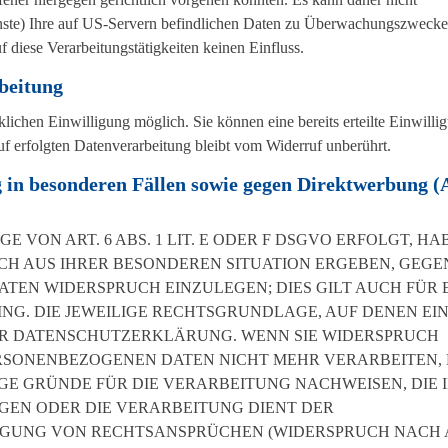
ste) Ihre auf US-Servern befindlichen Daten zu Überwachungszweck
 diese Verarbeitungstätigkeiten keinen Einfluss.
beitung
lichen Einwilligung möglich. Sie können eine bereits erteilte Einwilli
uf erfolgten Datenverarbeitung bleibt vom Widerruf unberührt.
in besonderen Fällen sowie gegen Direktwerbung (A
VON ART. 6 ABS. 1 LIT. E ODER F DSGVO ERFOLGT, HA
SICH AUS IHRER BESONDEREN SITUATION ERGEBEN, GEGE
EN WIDERSPRUCH EINZULEGEN; DIES GILT AUCH FÜR 
NG. DIE JEWEILIGE RECHTSGRUNDLAGE, AUF DENEN EI
ER DATENSCHUTZERKLÄRUNG. WENN SIE WIDERSPRUCH
RSONENBEZOGENEN DATEN NICHT MEHR VERARBEITEN, E
E GRÜNDE FÜR DIE VERARBEITUNG NACHWEISEN, DIE 
EGEN ODER DIE VERARBEITUNG DIENT DER
GUNG VON RECHTSANSPRÜCHEN (WIDERSPRUCH NACH A