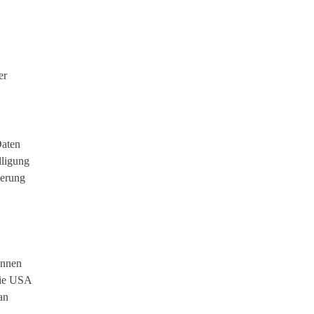
er
Daten
lligung
herung
önnen
die USA
an