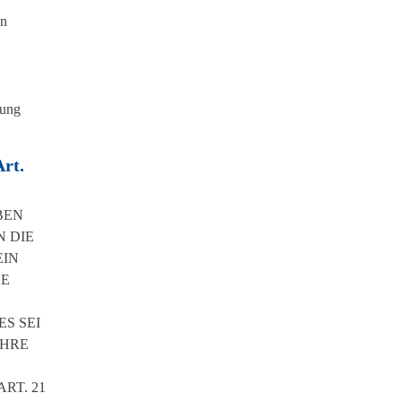
en
gung
rt.
BEN
N DIE
EIN
NE
S SEI
IHRE
RT. 21