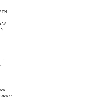
BEN
DAS
EN,
 dem
cht
sich
Daten an