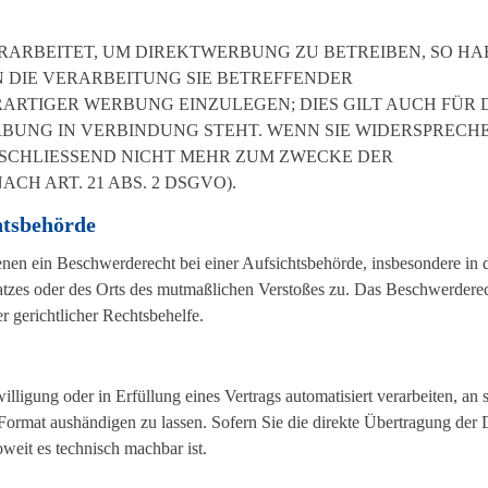
ARBEITET, UM DIREKTWERBUNG ZU BETREIBEN, SO HA
N DIE VERARBEITUNG SIE BETREFFENDER
RTIGER WERBUNG EINZULEGEN; DIES GILT AUCH FÜR 
RBUNG IN VERBINDUNG STEHT. WENN SIE WIDERSPRECH
SCHLIESSEND NICHT MEHR ZUM ZWECKE DER
 ART. 21 ABS. 2 DSGVO).
hts­behörde
nen ein Beschwerderecht bei einer Aufsichtsbehörde, insbesondere in
platzes oder des Orts des mutmaßlichen Verstoßes zu. Das Beschwerdere
r gerichtlicher Rechtsbehelfe.
lligung oder in Erfüllung eines Vertrags automatisiert verarbeiten, an 
Format aushändigen zu lassen. Sofern Sie die direkte Übertragung der 
oweit es technisch machbar ist.